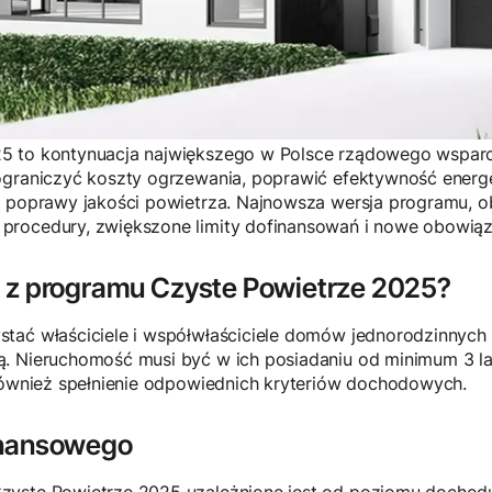
5 to kontynuacja największego w Polsce rządowego wsparci
ograniczyć koszty ogrzewania, poprawić efektywność energ
o poprawy jakości powietrza. Najnowsza wersja programu, 
procedury, zwiększone limity dofinansowań i nowe obowiąz
 z programu Czyste Powietrze 2025?
tać właściciele i współwłaściciele domów jednorodzinnych l
ą. Nieruchomość musi być w ich posiadaniu od minimum 3 l
 również spełnienie odpowiednich kryteriów dochodowych.
inansowego