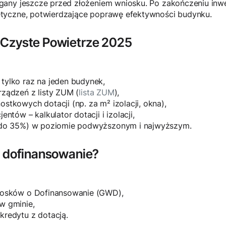
any jeszcze przed złożeniem wniosku. Po zakończeniu inwe
tyczne, potwierdzające poprawę efektywności budynku.
 Czyste Powietrze 2025
tylko raz na jeden budynek,
rządzeń z listy ZUM (
lista ZUM
),
stkowych dotacji (np. za m² izolacji, okna),
ntów – kalkulator dotacji i izolacji,
a do 35%) w poziomie podwyższonym i najwyższym.
o dofinansowanie?
niosków o Dofinansowanie (GWD),
w gminie,
kredytu z dotacją.