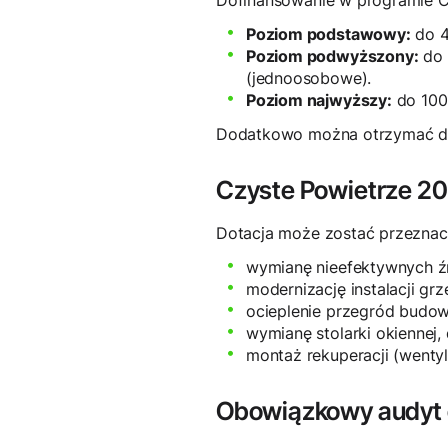
Dofinansowanie w programie C
Poziom podstawowy:
do 4
Poziom podwyższony:
do 
(jednoosobowe).
Poziom najwyższy:
do 100%
Dodatkowo można otrzymać do 1
Czyste Powietrze 20
Dotacja może zostać przeznac
wymianę nieefektywnych źró
modernizację instalacji gr
ocieplenie przegród budow
wymianę stolarki okiennej
montaż rekuperacji (wentyl
Obowiązkowy audyt 