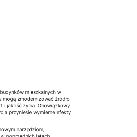
j budynków mieszkalnych w
mów mogą zmodernizować źródło
rt i jakość życia. Obowiązkowy
cja przyniesie wymierne efekty
i nowym narzędziom,
 w poprzednich latach.