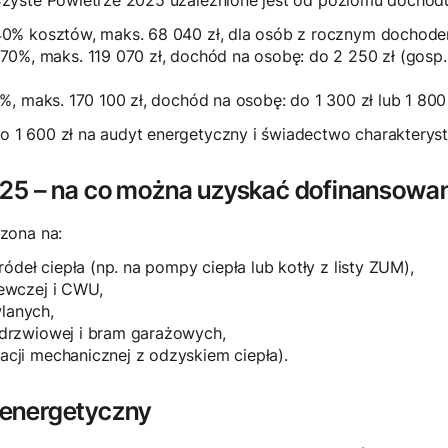
zyste Powietrze 2025 uzależnione jest od poziomu dochod
0% kosztów, maks. 68 040 zł, dla osób z rocznym dochode
70%, maks. 119 070 zł, dochód na osobę: do 2 250 zł (gosp.
, maks. 170 100 zł, dochód na osobę: do 1 300 zł lub 1 800 z
 600 zł na audyt energetyczny i świadectwo charakterysty
25 – na co można uzyskać dofinansowa
zona na:
deł ciepła (np. na pompy ciepła lub kotły z listy ZUM),
zewczej i CWU,
lanych,
, drzwiowej i bram garażowych,
acji mechanicznej z odzyskiem ciepła).
energetyczny