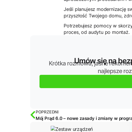
Jeśli planujesz modernizację s
przyszłość Twojego domu, zdro
Potrzebujesz pomocy w skorzy
proces, od audytu po montaż.
Umów się na bezp
Krótka rozmowa, jasne rekomen
najlepsze ro
POPRZEDNI
Mój Prąd 6.0 – nowe zasady i zmiany w progr