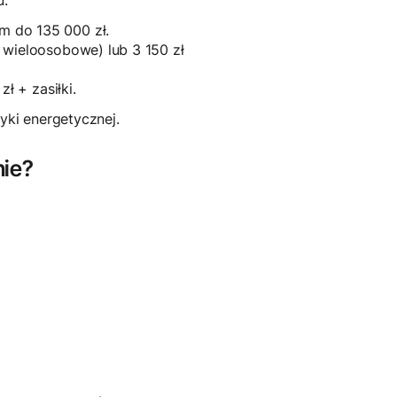
u:
m do 135 000 zł.
 wieloosobowe) lub 3 150 zł
ł + zasiłki.
ki energetycznej.
nie?