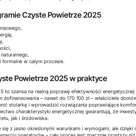
ogramie Czyste Powietrze 2025
nansowego,
ergię,
y,
ości,
naturalnego,
i formalne w całym procesie.
ste Powietrze 2025 w praktyce
5 to szansa na realną poprawę efektywności energetyczne
m dofinansowania – nawet do 170 100 zł – właściciele do
ienić stolarkę i wprowadzić rozwiązania poprawiające komfo
ectwo charakterystyki energetycznej gwarantują, że inwesty
u, jak i środowiska.
 się z jasno określonymi warunkami i wymogami, ale dzięk
arciu operatorów – cały proces jest znacznie prostszy niż