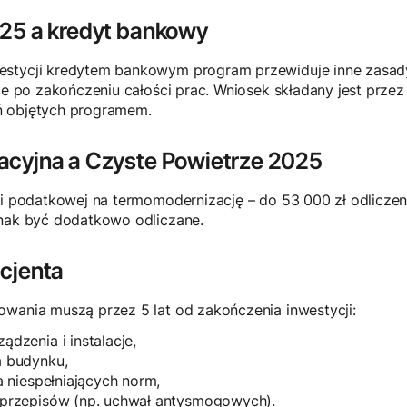
25 a kredyt bankowy
stycji kredytem bankowym program przewiduje inne zasady: 
uje po zakończeniu całości prac. Wniosek składany jest prze
ń objętych programem.
acyjna a Czyste Powietrze 2025
lgi podatkowej na termomodernizację – do 53 000 zł odlicze
dnak być dodatkowo odliczane.
cjenta
owania muszą przez 5 lat od zakończenia inwestycji:
ądzenia i instalacje,
a budynku,
a niespełniających norm,
 przepisów (np. uchwał antysmogowych).