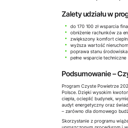
Zalety udziału w pr
do 170 100 zł wsparcia fi
obniżenie rachunków za en
zwiększony komfort ciepln
wyższa wartość nieruchom
poprawa stanu środowiska 
pełne wsparcie techniczne 
Podsumowanie – Czy
Program Czyste Powietrze 202
Polsce. Dzięki wysokim kwoto
ciepła, ocieplić budynek, wym
audyt energetyczny oraz świad
– zarówno dla domowego budżet
Skorzystanie z programu wiąże
uproszczonym procedurom i wsp