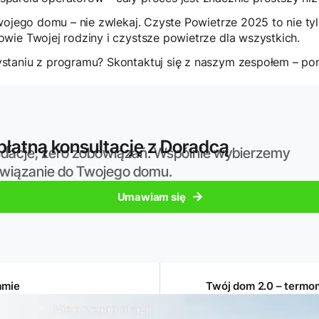
wojego domu – nie zwlekaj. Czyste Powietrze 2025 to nie tyl
wie Twojej rodziny i czystsze powietrze dla wszystkich.
staniu z programu? Skontaktuj się z naszym zespołem – po
łatną konsultację z Doradcą
dacje, zero zobowiązań. Wspólnie wybierzemy
związanie do Twojego domu.
Umawiam się
amie
Twój dom 2.0 – termo
Nie przegap okazji