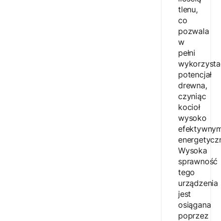
tlenu,
co
pozwala
w
pełni
wykorzysta
potencjał
drewna,
czyniąc
kocioł
wysoko
efektywny
energetyczn
Wysoka
sprawność
tego
urządzenia
jest
osiągana
poprzez