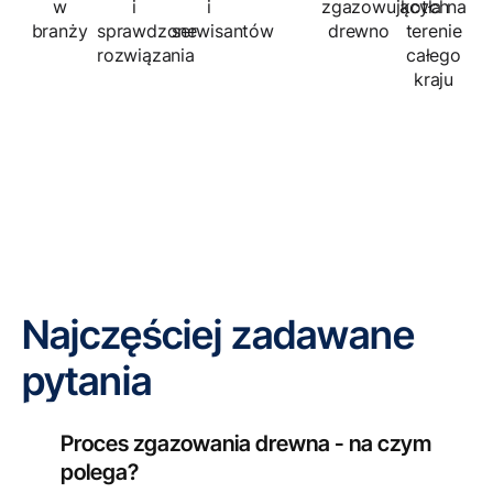
w
i
i
zgazowujących
kotła na
branży
sprawdzone
serwisantów
drewno
terenie
rozwiązania
całego
kraju
Najczęściej zadawane
pytania
Proces zgazowania drewna - na czym
polega?