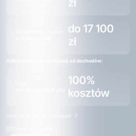
zł
do 17 100
Podstawowy poziom
zł
dofinansowania
Odlicz koszty modernizacji od dochodów:
100%
Ulga
kosztów
termomodernizacyjna
Dowiedz się więcej o dotacjach
Chcesz skorzystać z
prefinansowania