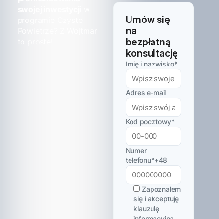
swojej inwestycji
w
Umów się
programie Czyste
na
Powietrze? Z Wojtmar
bezpłatną
to proste!
konsultację
Imię i nazwisko
*
Adres e-mail
Kod pocztowy
*
Numer
telefonu
*
+48
Zapoznałem
się i akceptuję
klauzulę
informacyjną