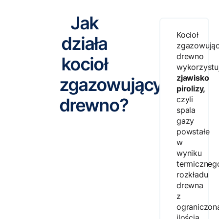
Jak
Kocioł
działa
zgazowują
drewno
kocioł
wykorzystu
zjawisko
zgazowujący
pirolizy,
drewno?
czyli
spala
gazy
powstałe
w
wyniku
termiczneg
rozkładu
drewna
z
ograniczon
ilością