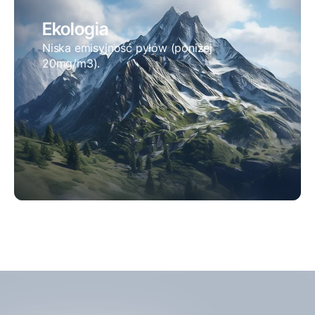
Ekologia
Niska emisyjność pyłów (poniżej
20mg/m3).