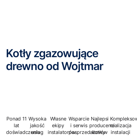
Kotły zgazowujące
drewno od Wojtmar
Ponad 11
Wysoka
Własne
Wsparcie
Najlepsi
Komplekso
lat
jakość
ekipy
i serwis
producenci
realizacja
doświadczenia
usług
instalatorów
posprzedażowy
kotłów
instalacji