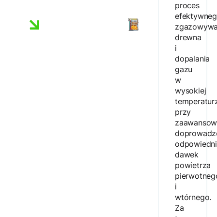
proces
efektywne
zgazowywa
drewna
i
dopalania
gazu
w
wysokiej
temperatur
przy
zaawanso
doprowadz
odpowiedn
dawek
powietrza
pierwotneg
i
wtórnego.
Za