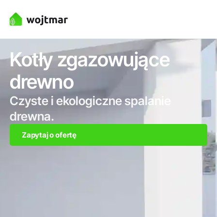
Kotły zgazowujące
drewno
Czyste i ekologiczne spalanie
drewna.
Zapytaj o ofertę