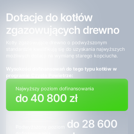
Dotacje do kotłów
zgazowujących drewno
Kotły zgazowujące drewno o podwyższonym
standardzie kwalifikują się do uzyskania najwyższych
możliwych dotacji na wymianę starego kopciucha.
Wysokości dofinansowań do tego typu kotłów w
programie Czyste Powietrze:
Najwyższy poziom dofinansowania
do 40 800 zł
do 28 600
Podwyższony poziom
dofinansowania