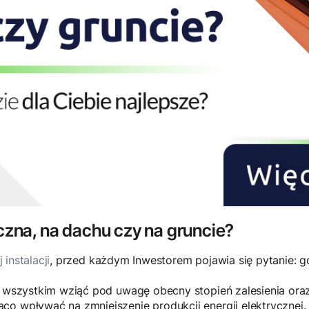
iczna, na dachu czy na gruncie?
instalacji
, przed każdym Inwestorem pojawia się pytanie: gd
de wszystkim wziąć pod uwagę obecny stopień zalesienia or
co wpływać na zmniejszenie produkcji energii elektrycznej.