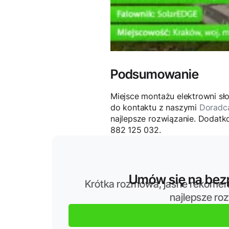
Podsumowanie
Miejsce montażu elektrowni sł
do kontaktu z naszymi
Doradc
najlepsze rozwiązanie. Dodat
882 125 032.
Umów się na bezp
Krótka rozmowa, jasne rekomen
najlepsze ro