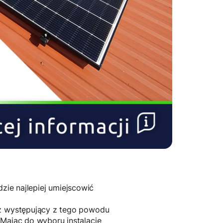
zie najlepiej umiejscowić
az występujący z tego powodu
 Mając do wyboru instalację