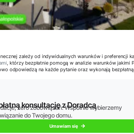
onecznej zależy od indywidualnych warunków i preferencji 
ami
, którzy bezpłatnie pomogą w analizie warunków jakimi 
kowo odpowiedzą na każde pytanie oraz wykonają bezpłatną
łatną konsultację z Doradcą
dacje, zero zobowiązań. Wspólnie wybierzemy
związanie do Twojego domu.
Umawiam się