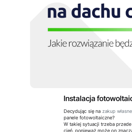
Instalacja fotowolta
Decydując się na
zakup własnej 
panele fotowoltaiczne?
W takiej sytuacji trzeba prze
cień, ponieważ może on znaczą