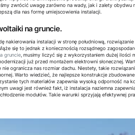
śmy zwrócić uwagę zarówno na wady, jak i zalety obydwu r
pszą dla nas formę umiejscowienia instalacji.
oltaiki na gruncie.
 nakierowania instalacji w stronę południową, rozwiązanie 
Wiąże się to jednak z koniecznością rozsądnego zagospoda
na gruncie
, musimy liczyć się z wykorzystaniem dużej ilości 
modernizacji już przed montażem elektrowni słonecznej. War
e nie ogranicza nas rozmiar dachu. Niestety, takie rozwiąza
ornej. Warto wiedzieć, że najlepsze konstrukcje zbudowane
zystanie tych materiałów zapewnia wysoką odporność na kor
m uwagi jest również fakt, iż instalacja naziemna zapewni
 chłodzenie modułów. Takie warunki sprzyjają efektywnej pr