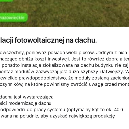
lacji fotowoltaicznej na dachu.
owszechny, ponieważ posiada wiele plusów. Jednym z nich 
znacząco obniża koszt inwestycji. Jest to również dobra alt
 ponadto instalacja zlokalizowana na dachu budynku nie zaj
ontaż modułów zazwyczaj jest dużo szybszy i łatwiejszy. 
e niewielkie prawdopodobieństwo, że moduły zostaną zacieni
e czynników, na które powinniśmy zwrócić uwagę przed mon
 dachu jest wystarczająca
ości modernizację dachu
t odpowiedni do pracy systemu (optymalny kąt to ok. 40°)
owana na południe, aby uzyskać największą produkcję