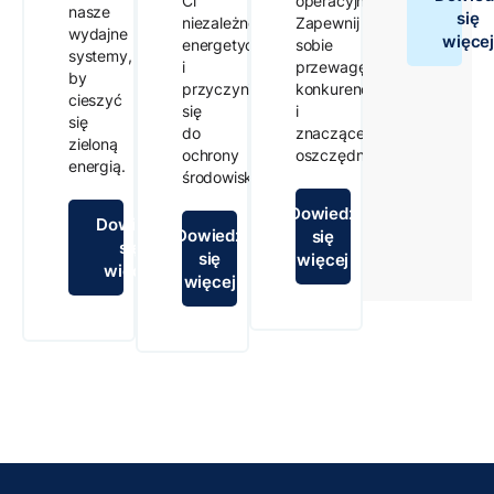
Ci
operacyjną.
nasze
się
niezależność
Zapewnij
wydajne
więce
energetyczną
sobie
systemy,
i
przewagę
by
przyczynią
konkurencyjną
cieszyć
się
i
się
do
znaczące
zieloną
ochrony
oszczędności.
energią.
środowiska.
Dowiedz
Dowiedz
Dowiedz
się
się
się
więcej
więcej
więcej