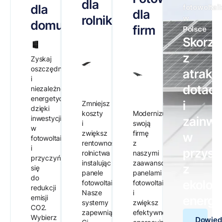
dla
dla
fotowoltai
dla
rolnika
w
domu
firm
Polsce
Skorzy
z
Zyskaj
oszczędności
atrakc
i
dotacji
niezależność
energetyczną,
i
Zmniejsz
dzięki
koszty
Modernizuj
inwestycji
zainwe
i
swoją
w
zwiększ
firmę
w
fotowoltaikę
rentowność
z
i
przysz
rolnictwa
naszymi
przyczyń
instalując
zaawansowanymi
z
się
panele
panelami
do
ekolog
fotowoltaiczne.
fotowoltaicznymi
redukcji
Nasze
i
emisji
energi
systemy
zwiększ
CO2.
zapewnią
efektywność
Wybierz
Dowied