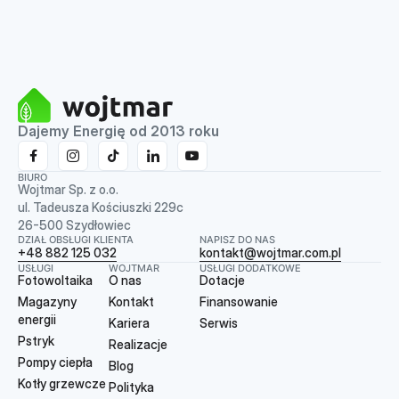
Dajemy Energię od 2013 roku
BIURO
Wojtmar Sp. z o.o.
ul. Tadeusza Kościuszki 229c
26-500 Szydłowiec
DZIAŁ OBSŁUGI KLIENTA
NAPISZ DO NAS
+48 882 125 032
kontakt@wojtmar.com.pl
USŁUGI
WOJTMAR
USŁUGI DODATKOWE
Fotowoltaika
O nas
Dotacje
Magazyny
Kontakt
Finansowanie
energii
Kariera
Serwis
Pstryk
Realizacje
Pompy ciepła
Blog
Kotły grzewcze
Polityka