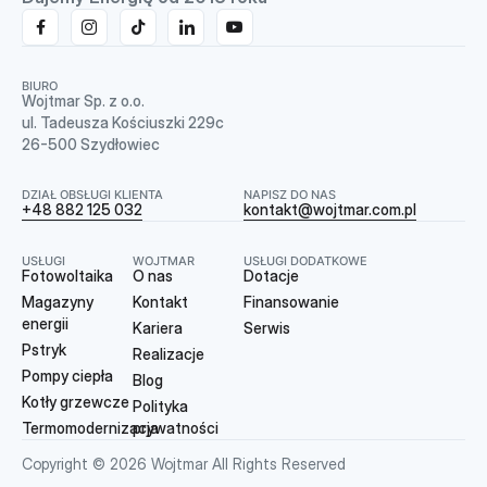
BIURO
Wojtmar Sp. z o.o.
ul. Tadeusza Kościuszki 229c
26-500 Szydłowiec
DZIAŁ OBSŁUGI KLIENTA
NAPISZ DO NAS
+48 882 125 032
kontakt@wojtmar.com.pl
USŁUGI
WOJTMAR
USŁUGI DODATKOWE
Fotowoltaika
O nas
Dotacje
Magazyny
Kontakt
Finansowanie
energii
Kariera
Serwis
Pstryk
Realizacje
Pompy ciepła
Blog
Kotły grzewcze
Polityka
Termomodernizacja
prywatności
Copyright © 2026 Wojtmar All Rights Reserved