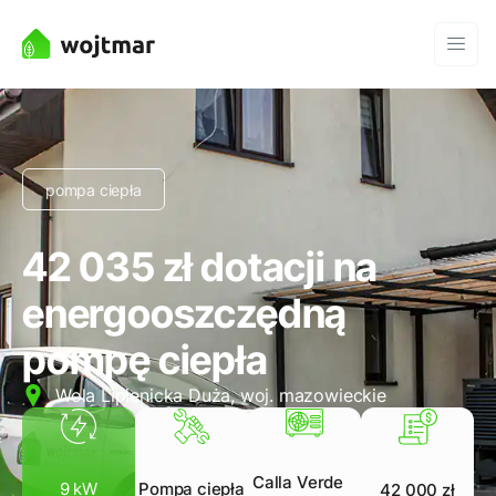
pompa ciepła
42 035 zł dotacji na
energooszczędną
pompę ciepła
Wola Lipienicka Duża, woj. mazowieckie
Calla Verde
Pompa ciepła
9 kW
42 000 zł