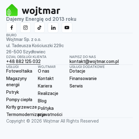
Dajemy Energię od 2013 roku
BIURO
Wojtmar Sp. z o.o.
ul. Tadeusza Kościuszki 229c
26-500 Szydłowiec
DZIAŁ OBSŁUGI KLIENTA
NAPISZ DO NAS
+48 882 125 032
kontakt@wojtmar.com.pl
USŁUGI
WOJTMAR
USŁUGI DODATKOWE
Fotowoltaika
O nas
Dotacje
Magazyny
Kontakt
Finansowanie
energii
Kariera
Serwis
Pstryk
Realizacje
Pompy ciepła
Blog
Kotły grzewcze
Polityka
Termomodernizacja
prywatności
Copyright © 2026 Wojtmar All Rights Reserved