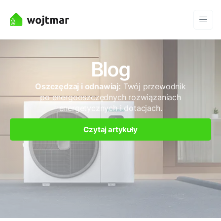
Blog
Oszczędzaj i odnawiaj:
Twój przewodnik
po energooszczędnych rozwiązaniach
energetycznych i dotacjach.
Czytaj artykuły