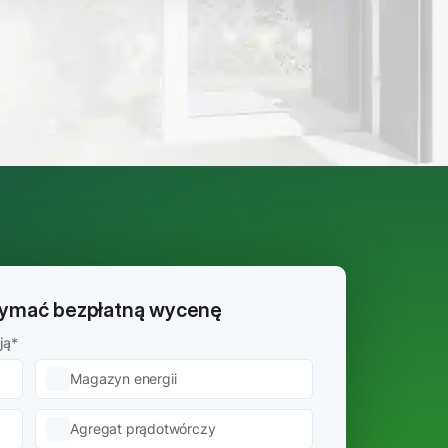
rzymać bezpłatną wycenę
ją
*
Magazyn energii
Agregat prądotwórczy