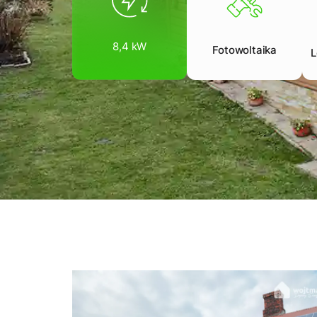
8,4 kW
Fotowoltaika
L