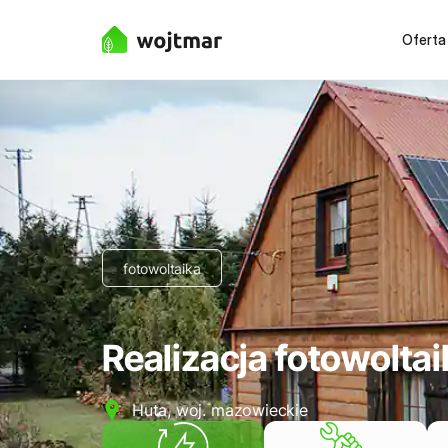
Oferta
fotowoltaika
Realizacja fotowolta
Huta, woj. mazowieckie