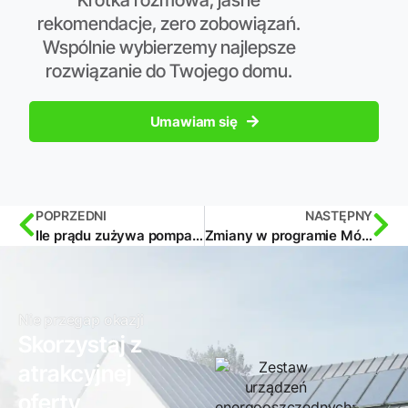
Krótka rozmowa, jasne
rekomendacje, zero zobowiązań.
Wspólnie wybierzemy najlepsze
rozwiązanie do Twojego domu.
Umawiam się
POPRZEDNI
NASTĘPNY
Ile prądu zużywa pompa ciepła?
Zmiany w programie Mój Prąd
Nie przegap okazji
Skorzystaj z
atrakcyjnej
oferty