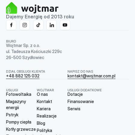
Dajemy Energię od 2013 roku
BIURO
Wojtmar Sp. z o.o.
ul. Tadeusza Kościuszki 229c
26-500 Szydłowiec
DZIAŁ OBSŁUGI KLIENTA
NAPISZ DO NAS
+48 882 125 032
kontakt@wojtmar.com.pl
USŁUGI
WOJTMAR
USŁUGI DODATKOWE
Fotowoltaika
O nas
Dotacje
Magazyny
Kontakt
Finansowanie
energii
Kariera
Serwis
Pstryk
Realizacje
Pompy ciepła
Blog
Kotły grzewcze
Polityka