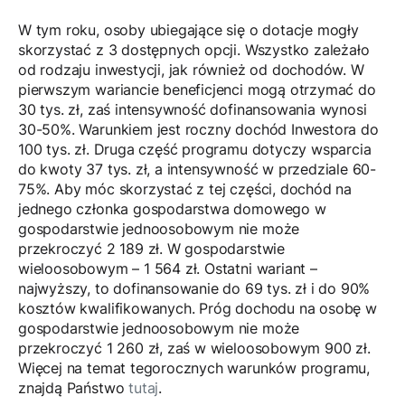
W tym roku, osoby ubiegające się o dotacje mogły
skorzystać z 3 dostępnych opcji. Wszystko zależało
od rodzaju inwestycji, jak również od dochodów. W
pierwszym wariancie beneficjenci mogą otrzymać do
30 tys. zł, zaś intensywność dofinansowania wynosi
30-50%. Warunkiem jest roczny dochód Inwestora do
100 tys. zł. Druga część programu dotyczy wsparcia
do kwoty 37 tys. zł, a intensywność w przedziale 60-
75%. Aby móc skorzystać z tej części, dochód na
jednego członka gospodarstwa domowego w
gospodarstwie jednoosobowym nie może
przekroczyć 2 189 zł. W gospodarstwie
wieloosobowym – 1 564 zł. Ostatni wariant –
najwyższy, to dofinansowanie do 69 tys. zł i do 90%
kosztów kwalifikowanych. Próg dochodu na osobę w
gospodarstwie jednoosobowym nie może
przekroczyć 1 260 zł, zaś w wieloosobowym 900 zł.
Więcej na temat tegorocznych warunków programu,
znajdą Państwo
tutaj
.