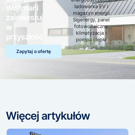
Wojtmar i
zainwestuj
w
przyszłość
Zapytaj o ofertę
Więcej artykułów