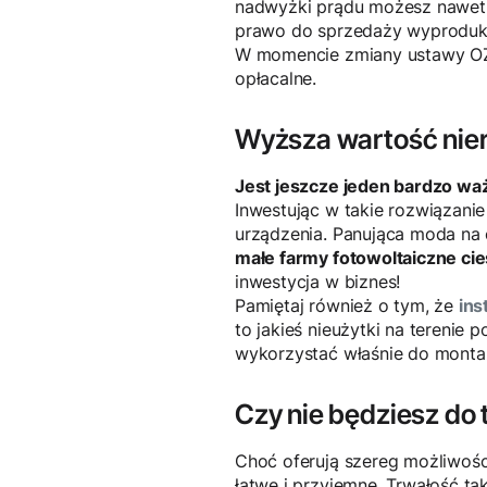
nadwyżki prądu możesz nawet 
prawo do sprzedaży wyproduko
W momencie zmiany ustawy OZE
opłacalne.
Wyższa wartość nie
Jest jeszcze jeden bardzo waż
Inwestując w takie rozwiązanie
urządzenia. Panująca moda na e
małe farmy fotowoltaiczne ci
inwestycja w biznes!
Pamiętaj również o tym, że
ins
to jakieś nieużytki na terenie 
wykorzystać właśnie do montaż
Czy nie będziesz do
Choć oferują szereg możliwości
łatwe i przyjemne. Trwałość ta