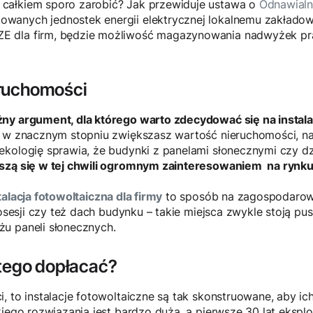
całkiem sporo zarobić? Jak przewiduje ustawa o
Odnawialn
wanych jednostek energii elektrycznej lokalnemu zakłado
 dla firm, będzie możliwość magazynowania nadwyżek prą
ruchomości
ny argument, dla którego warto zdecydować się na instala
 w znacznym stopniu zwiększasz wartość nieruchomości, na k
kologię sprawia, że budynki z panelami słonecznymi czy dzi
eszą się w tej chwili ogromnym zainteresowaniem na rynk
talacja fotowoltaiczna dla firmy
to sposób na zagospodarowa
posesji czy też dach budynku – takie miejsca zwykle stoją pu
u paneli słonecznych.
 tego dopłacać?
, to instalacje fotowoltaiczne są tak skonstruowane, aby ic
kiego rozwiązania jest bardzo duża, a pierwsze 30 lat ekspl