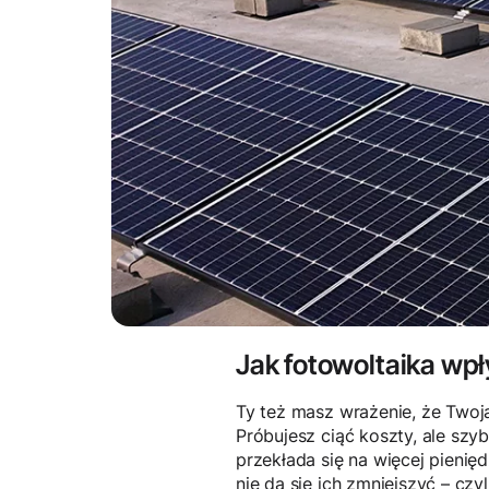
Jak fotowoltaika wpł
Ty też masz wrażenie, że Twoja
Próbujesz ciąć koszty, ale sz
przekłada się na więcej pieni
nie da się ich zmniejszyć – czy