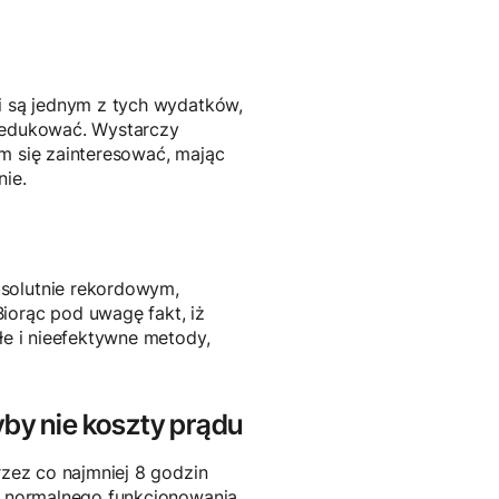
ii są jednym z tych wydatków,
zredukować. Wystarczy
ym się zainteresować, mając
nie.
bsolutnie rekordowym,
orąc pod uwagę fakt, iż
łe i nieefektywne metody,
by nie koszty prądu
rzez co najmniej 8 godzin
do normalnego funkcjonowania.