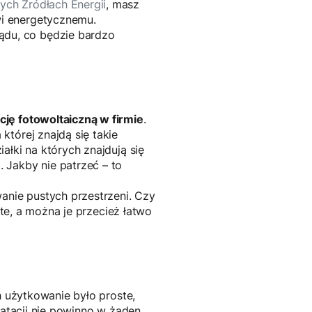
ych Źródłach Energii
, masz
wi energetycznemu.
du, co będzie bardzo
cję fotowoltaiczną w firmie
.
tórej znajdą się takie
ałki na których znajdują się
u
. Jakby nie patrzeć – to
nie pustych przestrzeni. Czy
ste, a można je przecież łatwo
h użytkowanie było proste,
oatacji nie powinno w żaden