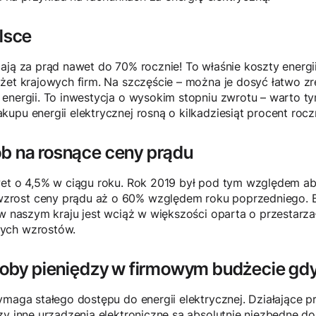
olsce
cają za prąd nawet do 70% rocznie! To właśnie koszty energ
dżet krajowych firm. Na szczęście – można je dosyć łatwo 
energii. To inwestycja o wysokim stopniu zwrotu – warto t
upu energii elektrycznej rosną o kilkadziesiąt procent rocz
ób na rosnące ceny prądu
wet o 4,5% w ciągu roku. Rok 2019 był pod tym względem a
rost ceny prądu aż o 60% względem roku poprzedniego. Bi
 w naszym kraju jest wciąż w większości oparta o przestarza
ych wzrostów.
yłoby pieniędzy w firmowym budżecie gdy
ymaga stałego dostępu do energii elektrycznej. Działające p
zy inne urządzenia elektroniczne są absolutnie niezbędne 