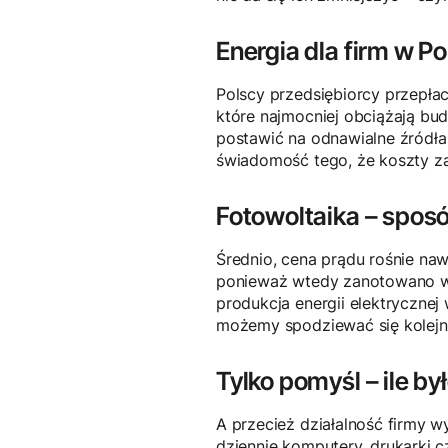
Energia dla firm w P
Polscy przedsiębiorcy przepła
które najmocniej obciążają bu
postawić na odnawialne źródła 
świadomość tego, że koszty zak
Fotowoltaika – spos
Średnio, cena prądu rośnie na
ponieważ wtedy zanotowano wz
produkcja energii elektrycznej
możemy spodziewać się kolejn
Tylko pomyśl – ile b
A przecież działalność firmy w
dziennie komputery, drukarki c