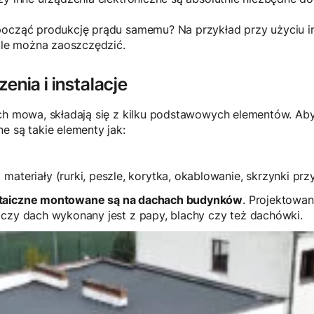
począć produkcję prądu samemu? Na przykład przy użyciu ins
 ile można zaoszczędzić.
enia i instalacje
ch mowa, składają się z kilku podstawowych elementów. Aby 
e są takie elementy jak:
ateriały (rurki, peszle, korytka, okablowanie, skrzynki pr
ltaiczne montowane są na dachach budynków
. Projektowa
 czy dach wykonany jest z papy, blachy czy też dachówki.