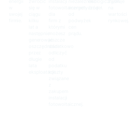
energii
zwrócić
instalacji
niezależność
ekologicznych
zyskuje
w
się w
fotowoltaicznych
energetyczną
źródeł.
na
swojej
ciągu
dla
od
wartości
firmie.
kilku
firm z
podwyżek
rynkowej.
lat a
którymi
cen
następnie
możesz
prądu.
generować
jeszcze
oszczędności
dodatkowo
przez
odliczyć
długie
od
lata
podatku
eksploatacji.
koszty
związane
z
zakupem
instalacji
fotowoltaicznej.