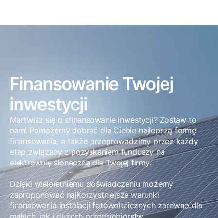
Finansowanie Twojej
inwestycji
Martwisz się o sfinansowanie inwestycji? Zostaw to
nam! Pomożemy dobrać dla Ciebie najlepszą formę
finansowania, a także przeprowadzimy przez każdy
etap związany z pozyskaniem funduszy na
elektrownię słoneczną dla Twojej firmy.
Dzięki wieloletniemu doświadczeniu możemy
zaproponować najkorzystniejsze warunki
finansowania instalacji fotowoltaicznych zarówno dla
małych, jak i dużych przedsiębiorstw.