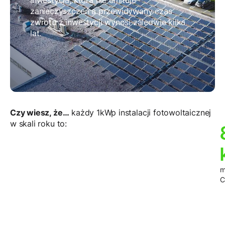
inwestycja, która nie emituje
zanieczyszczeń a przewidywany czas
zwrotu z inwestycji wynosi zaledwie kilka
lat.
Czy wiesz, że…
każdy 1kWp instalacji fotowoltaicznej
w skali roku to:
m
C