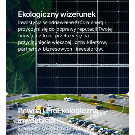
Ekologiczny wizerunek
Inwestycja w odnawialne źródła energii
przyczyni się do poprawy reputacji Twojej
firmy, co z kolei przełoży się na
przyciągnięcie większej liczby klientów,
partnerów biznesowych i inwestorów.
Pewna i ProEkologiczna
inwestycja
Fotowoltaika dla firm to opłacalna