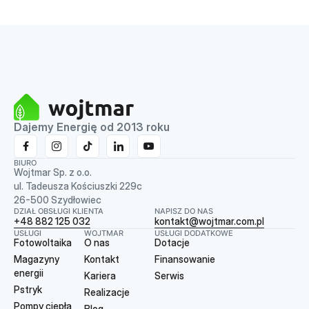
Dajemy Energię od 2013 roku
BIURO
Wojtmar Sp. z o.o.
ul. Tadeusza Kościuszki 229c
26-500 Szydłowiec
DZIAŁ OBSŁUGI KLIENTA
NAPISZ DO NAS
+48 882 125 032
kontakt@wojtmar.com.pl
USŁUGI
WOJTMAR
USŁUGI DODATKOWE
Fotowoltaika
O nas
Dotacje
Magazyny
Kontakt
Finansowanie
energii
Kariera
Serwis
Pstryk
Realizacje
Pompy ciepła
Blog