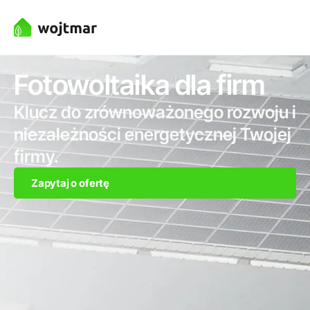
Fotowoltaika dla firm
Klucz do zrównoważonego rozwoju i
niezależności energetycznej Twojej
firmy.
Zapytaj o ofertę