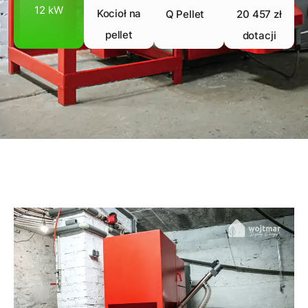
12 kW
Kocioł na
Q Pellet
20 457 zł
pellet
dotacji