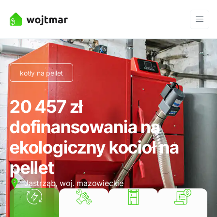
kotły na pellet
20 457 zł
dofinansowania na
ekologiczny kocioł na
pellet
Jastrząb, woj. mazowieckie