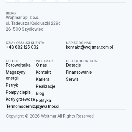
BIURO
Wojtmar Sp. z o.o.
ul. Tadeusza Kościuszki 229c
26-500 Szydłowiec
DZIAŁ OBSŁUGI KLIENTA
NAPISZ DO NAS
+48 882 125 032
kontakt@wojtmar.com.pl
USŁUGI
WOJTMAR
USŁUGI DODATKOWE
Fotowoltaika
O nas
Dotacje
Magazyny
Kontakt
Finansowanie
energii
Kariera
Serwis
Pstryk
Realizacje
Pompy ciepła
Blog
Kotły grzewcze
Polityka
Termomodernizacja
prywatności
Copyright © 2026 Wojtmar All Rights Reserved