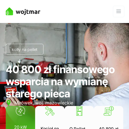
kotły na pellet
40 800 zł finansowego
wsparcia na wymianę
starego pieca
Mirówek, woj. mazowieckie
20 kW
Kocioł na
Q Pellet
40 800 zł