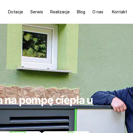
Dotacje
Serwis
Realizacje
Blog
O nas
Kontakt
 na pompę ciepła u