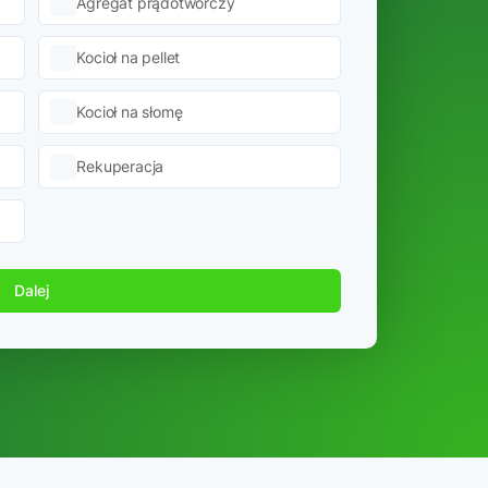
Agregat prądotwórczy
Kocioł na pellet
Kocioł na słomę
Rekuperacja
Dalej