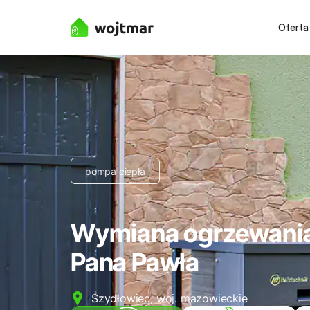
Oferta
pompa ciepła
Wymiana ogrzewania
Pana Pawła
Szydłowiec, woj. mazowieckie