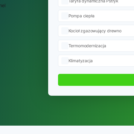
Taryfa dynamiczna Pstryk
Pompa ciepła
Kocioł zgazowujący drewno
Termomodernizacja
Klimatyzacja