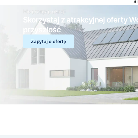
Śn
Nie przegap okazji
Skorzystaj z atrakcyjnej oferty W
przyszłość
Zapytaj o ofertę