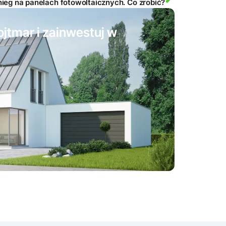
ieg na panelach fotowoltaicznych. Co zrobić?
ojtmar i zainwestuj w