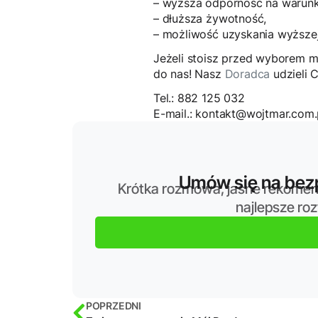
– wyższa odporność na warunk
– dłuższa żywotność,
– możliwość uzyskania wyższej 
Jeżeli stoisz przed wyborem mo
do nas! Nasz
Doradca
udzieli 
Tel.: 882 125 032
E-mail.: kontakt@wojtmar.com.
Umów się na bezp
Krótka rozmowa, jasne rekomen
najlepsze ro
POPRZEDNI