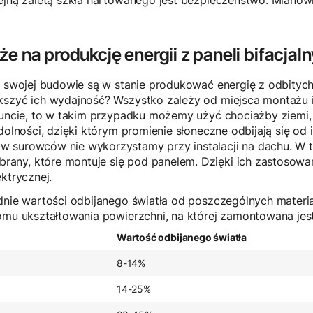
lejną zaletą szkła hartowanego jest bezpieczeństwo. Miano
e na produkcję energii z paneli bifacjal
i swojej budowie są w stanie produkować energię z odbitych
szyć ich wydajność? Wszystko zależy od miejsca montażu ins
runcie, to w takim przypadku możemy użyć chociażby ziemi, 
zdolności, dzięki którym promienie słoneczne odbijają się od
w surowców nie wykorzystamy przy instalacji na dachu. W 
any, które montuje się pod panelem. Dzięki ich zastosowa
ktrycznej.
ednie wartości odbijanego światła od poszczególnych materi
omu ukształtowania powierzchni, na której zamontowana jest 
Wartość odbijanego światła
8-14%
14-25%