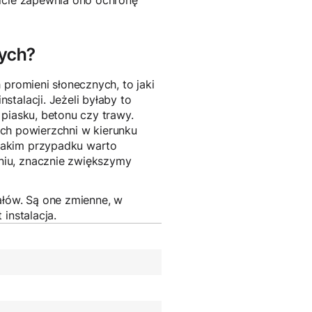
wicie zapewnia ono ochronę
nych?
 promieni słonecznych, to jaki
talacji. Jeżeli byłaby to
piasku, betonu czy trawy.
 ich powierzchni w kierunku
takim przypadku warto
niu, znacznie zwiększymy
ałów. Są one zmienne, w
instalacja.