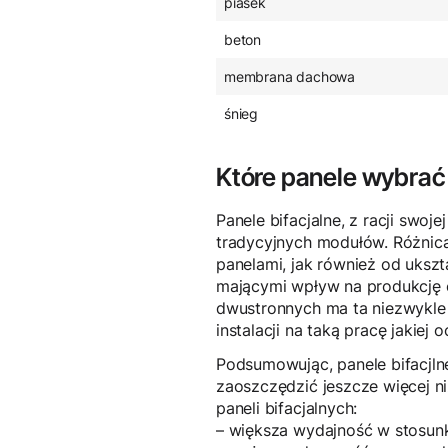
piasek
beton
membrana dachowa
śnieg
Które panele wybrać
Panele bifacjalne, z racji sw
tradycyjnych modułów. Różnica
panelami, jak również od ukszt
mającymi wpływ na produkcję en
dwustronnych ma ta niezwykle 
instalacji na taką pracę jakiej 
Podsumowując, panele bifacjln
zaoszczędzić jeszcze więcej ni
paneli bifacjalnych:
– większa wydajność w stosunk