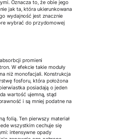
ymi. Oznacza to, że obie jego
ie jak ta, która ukierunkowana
ego wydajność jest znacznie
które wybrać do przydomowej
 absorbcji promieni
tron. W efekcie takie moduły
nna niż monofacjali. Konstrukcja
stwę fosforu, która położona
ierwiastka posiadają o jeden
ada wartość ujemną, stąd
prawność i są mniej podatne na
 folią. Ten pierwszy materiał
zede wszystkim cechuje się
ymi: intensywne opady