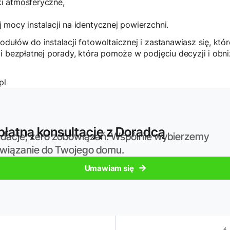
i atmosferyczne,
mocy instalacji na identycznej powierzchni.
dułów do instalacji fotowoltaicznej i zastanawiasz się, któ
Ci bezpłatnej porady, która pomoże w podjęciu decyzji i obn
pl
łatną konsultację z Doradcą
dacje, zero zobowiązań. Wspólnie wybierzemy
związanie do Twojego domu.
Umawiam się