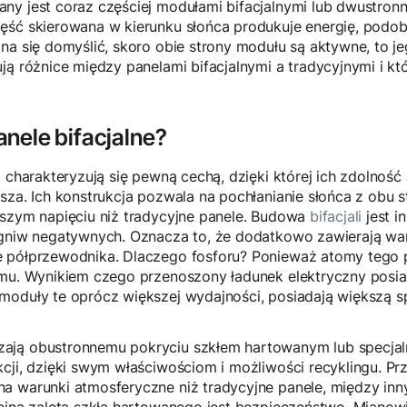
ny jest coraz częściej modułami bifacjalnymi lub dwustronn
ęść skierowana w kierunku słońca produkuje energię, podobn
na się domyślić, skoro obie strony modułu są aktywne, to j
ują różnice między panelami bifacjalnymi a tradycyjnymi i 
nele bifacjalne?
, charakteryzują się pewną cechą, dzięki której ich zdolność
sza. Ich konstrukcja pozwala na pochłanianie słońca z obu s
kszym napięciu niż tradycyjne panele. Budowa
bifacjali
jest i
ogniw negatywnych. Oznacza to, że dodatkowo zawierają war
 półprzewodnika. Dlaczego fosforu? Ponieważ atomy tego p
emu. Wynikiem czego przenoszony ładunek elektryczny posi
moduły te oprócz większej wydajności, posiadają większą s
ją obustronnemu pokryciu szkłem hartowanym lub specjalną
cji, dzięki swym właściwościom i możliwości recyklingu. Pr
a warunki atmosferyczne niż tradycyjne panele, między inn