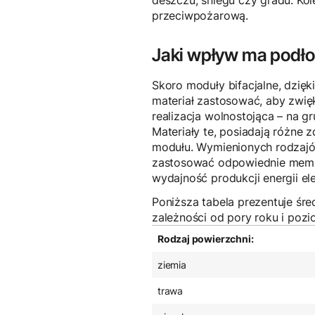
deszczu, śniegu czy gradu. Ko
przeciwpożarową.
Jaki wpływ ma podłoż
Skoro moduły bifacjalne, dzięk
materiał zastosować, aby zwięk
realizacja wolnostojąca – na g
Materiały te, posiadają różne 
modułu. Wymienionych rodzajó
zastosować odpowiednie membr
wydajność produkcji energii ele
Poniższa tabela prezentuje śr
zależności od pory roku i pozi
Rodzaj powierzchni:
ziemia
trawa