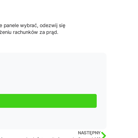
re panele wybrać, odezwij się
iżeniu rachunków za prąd.
NASTĘPNY