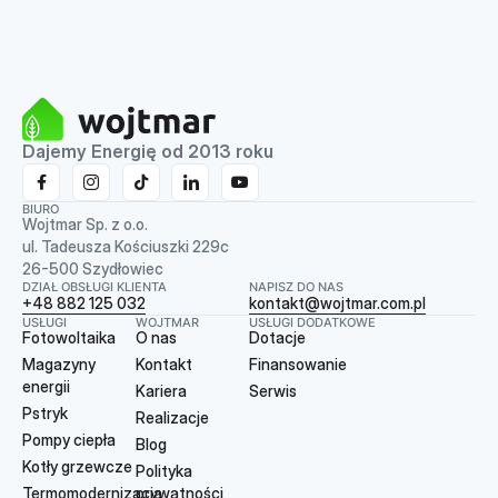
Dajemy Energię od 2013 roku
BIURO
Wojtmar Sp. z o.o.
ul. Tadeusza Kościuszki 229c
26-500 Szydłowiec
DZIAŁ OBSŁUGI KLIENTA
NAPISZ DO NAS
+48 882 125 032
kontakt@wojtmar.com.pl
USŁUGI
WOJTMAR
USŁUGI DODATKOWE
Fotowoltaika
O nas
Dotacje
Magazyny
Kontakt
Finansowanie
energii
Kariera
Serwis
Pstryk
Realizacje
Pompy ciepła
Blog
Kotły grzewcze
Polityka
Termomodernizacja
prywatności