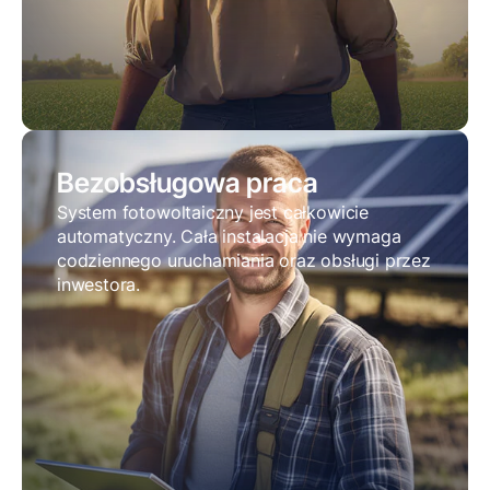
Bezobsługowa praca
System fotowoltaiczny jest całkowicie
automatyczny. Cała instalacja nie wymaga
codziennego uruchamiania oraz obsługi przez
inwestora.