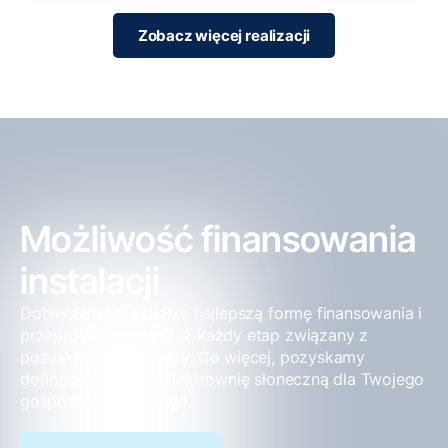
Zobacz więcej realizacji
Możliwość finansowania
instalacji
Dobierzemy dla Ciebie najlepszą formę finansowania i
przeprowadzimy przez każdy etap związany z
pozyskaniem funduszy. Co więcej, pozyskamy
dofinansowanie na elektrownię słoneczną dla Twojego
gospodarstwa rolnego.