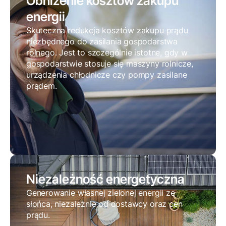
Obniżenie kosztów zakupu
energii
Skuteczna redukcja kosztów zakupu prądu
niezbędnego do zasilania gospodarstwa
rolnego. Jest to szczególnie istotne, gdy w
gospodarstwie stosuje się maszyny rolnicze,
urządzenia chłodnicze czy pompy zasilane
prądem.
Niezależność energetyczna
Generowanie własnej zielonej energii ze
słońca, niezależnie od dostawcy oraz cen
prądu.