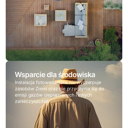
Wsparcie dla środowiska
Instalacja fotowoltaiczna nie wyczerpuje
zasobów Ziemi oraz nie przyczynia się do
emisji gazów cieplarnianych i innych
zanieczyszczeń.