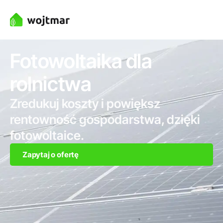
Fotowoltaika dla
rolnictwa
Zredukuj koszty i powiększ
rentowność gospodarstwa, dzięki
fotowoltaice.
Zapytaj o ofertę