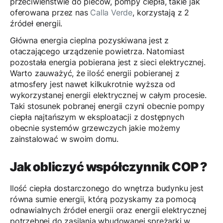
przeciwieństwie do pieców, pompy ciepła, takie jak
oferowana przez nas
Calla Verde
, korzystają z 2
źródeł energii.
Główna energia cieplna pozyskiwana jest z
otaczającego urządzenie powietrza. Natomiast
pozostała energia pobierana jest z sieci elektrycznej.
Warto zauważyć, że ilość energii pobieranej z
atmosfery jest nawet kilkukrotnie wyższa od
wykorzystanej energii elektrycznej w całym procesie.
Taki stosunek pobranej energii czyni obecnie pompy
ciepła najtańszym w eksploatacji z dostępnych
obecnie systemów grzewczych jakie możemy
zainstalować w swoim domu.
Jak obliczyć współczynnik COP ?
Ilość ciepła dostarczonego do wnętrza budynku jest
równa sumie energii, którą pozyskamy za pomocą
odnawialnych źródeł energii oraz energii elektrycznej
potrzebnej do zasilania wbudowanej sprężarki w