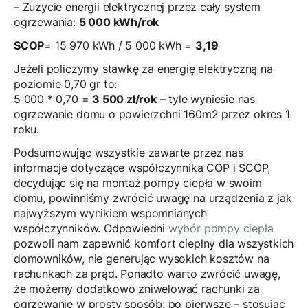
– Zużycie energii elektrycznej przez cały system
ogrzewania:
5 000 kWh/rok
SCOP
= 15 970 kWh / 5 000 kWh =
3,19
Jeżeli policzymy stawkę za energię elektryczną na
poziomie 0,70 gr to:
5 000 * 0,70 =
3 500 zł/rok
– tyle wyniesie nas
ogrzewanie domu o powierzchni 160m2 przez okres 1
roku.
Podsumowując wszystkie zawarte przez nas
informacje dotyczące współczynnika COP i SCOP,
decydując się na montaż pompy ciepła w swoim
domu, powinniśmy zwrócić uwagę na urządzenia z jak
najwyższym wynikiem wspomnianych
współczynników. Odpowiedni
wybór pompy ciepła
pozwoli nam zapewnić komfort cieplny dla wszystkich
domowników, nie generując wysokich kosztów na
rachunkach za prąd. Ponadto warto zwrócić uwagę,
że możemy dodatkowo zniwelować rachunki za
ogrzewanie w prosty sposób: po pierwsze – stosując