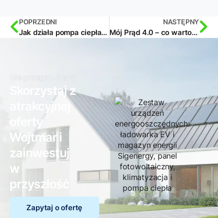
POPRZEDNI
NASTĘPNY
Jak działa pompa ciepła powietrze – woda?
Mój Prąd 4.0 – co warto wiedzieć o dofinansowaniu?
Nie przegap okazji
Skorzystaj z
atrakcyjnej
oferty
Wojtmar i
zainwestuj
w
przyszłość
Zapytaj o ofertę