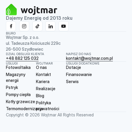
Dajemy Energię od 2013 roku
BIURO
Wojtmar Sp. z o.o.
ul. Tadeusza Kościuszki 229c
26-500 Szydłowiec
DZIAŁ OBSŁUGI KLIENTA
NAPISZ DO NAS
+48 882 125 032
kontakt@wojtmar.com.pl
USŁUGI
WOJTMAR
USŁUGI DODATKOWE
Fotowoltaika
O nas
Dotacje
Magazyny
Kontakt
Finansowanie
energii
Kariera
Serwis
Pstryk
Realizacje
Pompy ciepła
Blog
Kotły grzewcze
Polityka
Termomodernizacja
prywatności
Copyright © 2026 Wojtmar All Rights Reserved