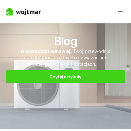
Blog
Oszczędzaj i odnawiaj:
Twój przewodnik
po energooszczędnych rozwiązaniach
energetycznych i dotacjach.
Czytaj artykuły