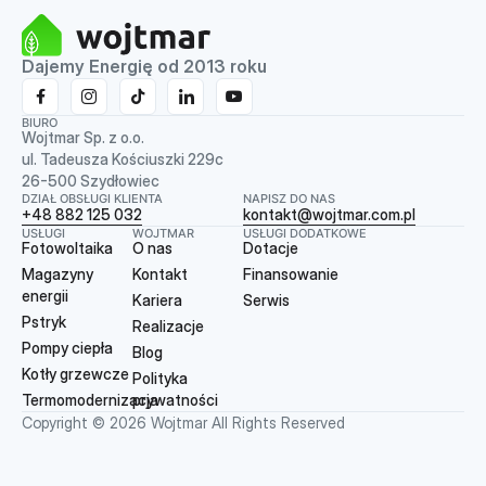
Dajemy Energię od 2013 roku
BIURO
Wojtmar Sp. z o.o.
ul. Tadeusza Kościuszki 229c
26-500 Szydłowiec
DZIAŁ OBSŁUGI KLIENTA
NAPISZ DO NAS
+48 882 125 032
kontakt@wojtmar.com.pl
USŁUGI
WOJTMAR
USŁUGI DODATKOWE
Fotowoltaika
O nas
Dotacje
Magazyny
Kontakt
Finansowanie
energii
Kariera
Serwis
Pstryk
Realizacje
Pompy ciepła
Blog
Kotły grzewcze
Polityka
Termomodernizacja
prywatności
Copyright © 2026 Wojtmar All Rights Reserved