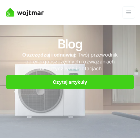
Blog
Oszczędzaj i odnawiaj:
Twój przewodnik
po energooszczędnych rozwiązaniach
energetycznych i dotacjach.
Czytaj artykuły