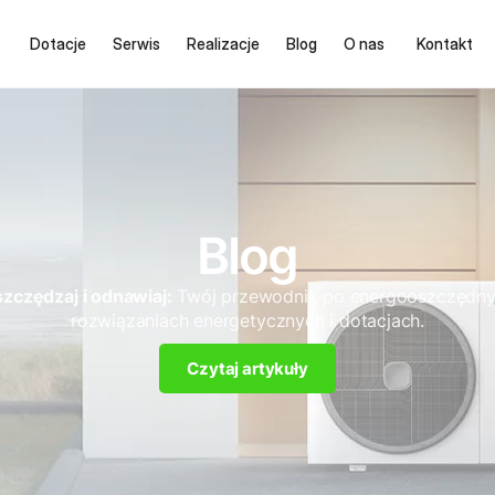
Dotacje
Serwis
Realizacje
Blog
O nas
Kontakt
Blog
zczędzaj i odnawiaj:
Twój przewodnik po energooszczędn
rozwiązaniach energetycznych i dotacjach.
Czytaj artykuły