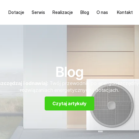
Dotacje
Serwis
Realizacje
Blog
O nas
Kontakt
Blog
zczędzaj i odnawiaj:
Twój przewodnik po energooszczędn
rozwiązaniach energetycznych i dotacjach.
Czytaj artykuły