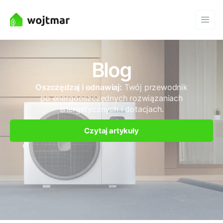
Blog
Oszczędzaj i odnawiaj:
Twój przewodnik
po energooszczędnych rozwiązaniach
energetycznych i dotacjach.
Czytaj artykuły