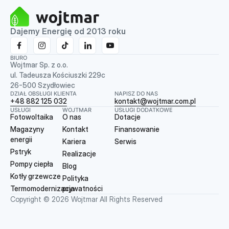
Dajemy Energię od 2013 roku
BIURO
Wojtmar Sp. z o.o.
ul. Tadeusza Kościuszki 229c
26-500 Szydłowiec
DZIAŁ OBSŁUGI KLIENTA
NAPISZ DO NAS
+48 882 125 032
kontakt@wojtmar.com.pl
USŁUGI
WOJTMAR
USŁUGI DODATKOWE
Fotowoltaika
O nas
Dotacje
Magazyny
Kontakt
Finansowanie
energii
Kariera
Serwis
Pstryk
Realizacje
Pompy ciepła
Blog
Kotły grzewcze
Polityka
Termomodernizacja
prywatności
Copyright © 2026 Wojtmar All Rights Reserved