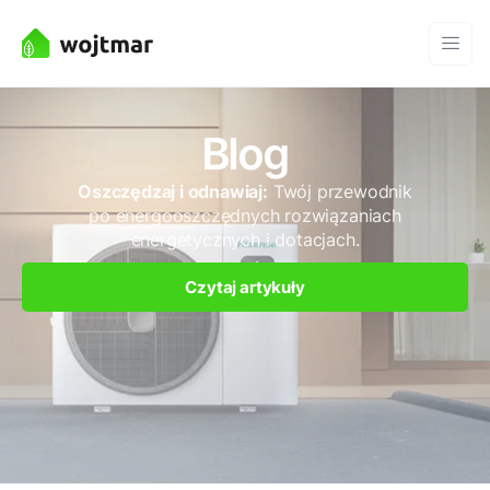
Blog
Oszczędzaj i odnawiaj:
Twój przewodnik
po energooszczędnych rozwiązaniach
energetycznych i dotacjach.
Czytaj artykuły