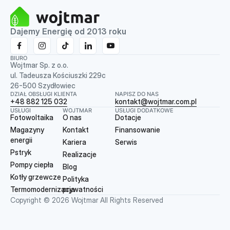
Dajemy Energię od 2013 roku
BIURO
Wojtmar Sp. z o.o.
ul. Tadeusza Kościuszki 229c
26-500 Szydłowiec
DZIAŁ OBSŁUGI KLIENTA
NAPISZ DO NAS
+48 882 125 032
kontakt@wojtmar.com.pl
USŁUGI
WOJTMAR
USŁUGI DODATKOWE
Fotowoltaika
O nas
Dotacje
Magazyny
Kontakt
Finansowanie
energii
Kariera
Serwis
Pstryk
Realizacje
Pompy ciepła
Blog
Kotły grzewcze
Polityka
Termomodernizacja
prywatności
Copyright © 2026 Wojtmar All Rights Reserved