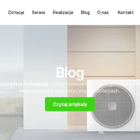
Dotacje
Serwis
Realizacje
Blog
O nas
Kontakt
Blog
zczędzaj i odnawiaj:
Twój przewodnik po energooszczędn
rozwiązaniach energetycznych i dotacjach.
Czytaj artykuły