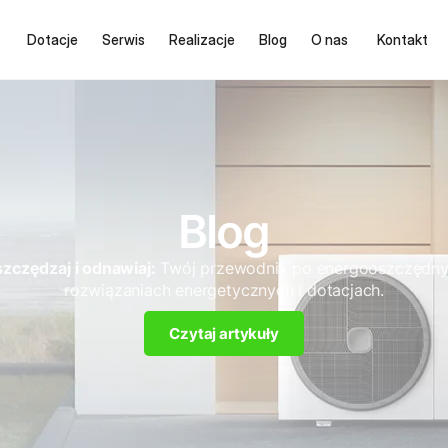
Dotacje
Serwis
Realizacje
Blog
O nas
Kontakt
Blog
zczędzaj i odnawiaj:
Twój przewodnik po energooszczędn
rozwiązaniach energetycznych i dotacjach.
Czytaj artykuły