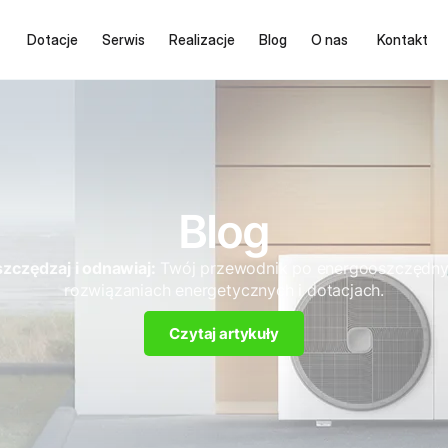
Dotacje
Serwis
Realizacje
Blog
O nas
Kontakt
Blog
zczędzaj i odnawiaj:
Twój przewodnik po energooszczędn
rozwiązaniach energetycznych i dotacjach.
Czytaj artykuły