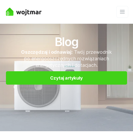
Blog
Oszczędzaj i odnawiaj:
Twój przewodnik
po energooszczędnych rozwiązaniach
energetycznych i dotacjach.
Czytaj artykuły