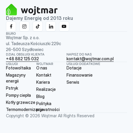
Dajemy Energię od 2013 roku
BIURO
Wojtmar Sp. z o.o.
ul. Tadeusza Kościuszki 229c
26-500 Szydłowiec
DZIAŁ OBSŁUGI KLIENTA
NAPISZ DO NAS
+48 882 125 032
kontakt@wojtmar.com.pl
USŁUGI
WOJTMAR
USŁUGI DODATKOWE
Fotowoltaika
O nas
Dotacje
Magazyny
Kontakt
Finansowanie
energii
Kariera
Serwis
Pstryk
Realizacje
Pompy ciepła
Blog
Kotły grzewcze
Polityka
Termomodernizacja
prywatności
Copyright © 2026 Wojtmar All Rights Reserved