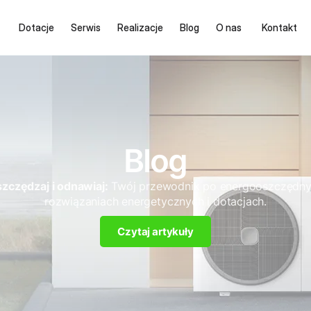
Dotacje
Serwis
Realizacje
Blog
O nas
Kontakt
Blog
zczędzaj i odnawiaj:
Twój przewodnik po energooszczędn
rozwiązaniach energetycznych i dotacjach.
Czytaj artykuły