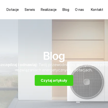
Dotacje
Serwis
Realizacje
Blog
O nas
Kontakt
Blog
zczędzaj i odnawiaj:
Twój przewodnik po energooszczędn
rozwiązaniach energetycznych i dotacjach.
Czytaj artykuły