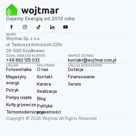
Dajemy Energię od 2013 roku
BIURO
Wojtmar Sp. z o.o.
ul. Tadeusza Kościuszki 229c
26-500 Szydłowiec
DZIAŁ OBSŁUGI KLIENTA
NAPISZ DO NAS
+48 882 125 032
kontakt@wojtmar.com.pl
USŁUGI
WOJTMAR
USŁUGI DODATKOWE
Fotowoltaika
O nas
Dotacje
Magazyny
Kontakt
Finansowanie
energii
Kariera
Serwis
Pstryk
Realizacje
Pompy ciepła
Blog
Kotły grzewcze
Polityka
Termomodernizacja
prywatności
Copyright © 2026 Wojtmar All Rights Reserved