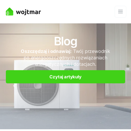
Blog
Oszczędzaj i odnawiaj:
Twój przewodnik
po energooszczędnych rozwiązaniach
energetycznych i dotacjach.
Czytaj artykuły