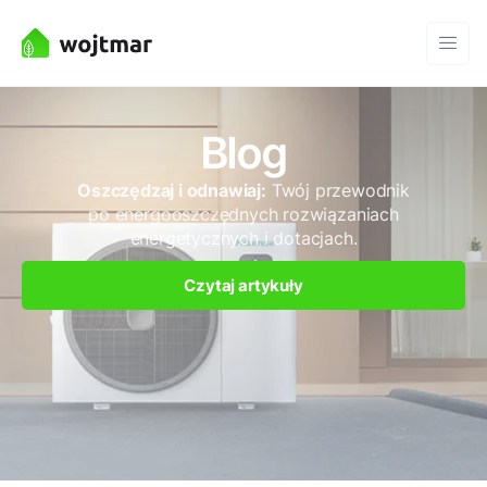
Blog
Oszczędzaj i odnawiaj:
Twój przewodnik
po energooszczędnych rozwiązaniach
energetycznych i dotacjach.
Czytaj artykuły