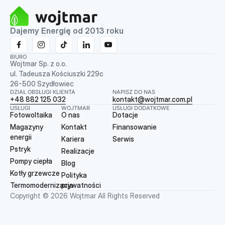
Dajemy Energię od 2013 roku
BIURO
Wojtmar Sp. z o.o.
ul. Tadeusza Kościuszki 229c
26-500 Szydłowiec
DZIAŁ OBSŁUGI KLIENTA
NAPISZ DO NAS
+48 882 125 032
kontakt@wojtmar.com.pl
USŁUGI
WOJTMAR
USŁUGI DODATKOWE
Fotowoltaika
O nas
Dotacje
Magazyny
Kontakt
Finansowanie
energii
Kariera
Serwis
Pstryk
Realizacje
Pompy ciepła
Blog
Kotły grzewcze
Polityka
Termomodernizacja
prywatności
Copyright © 2026 Wojtmar All Rights Reserved