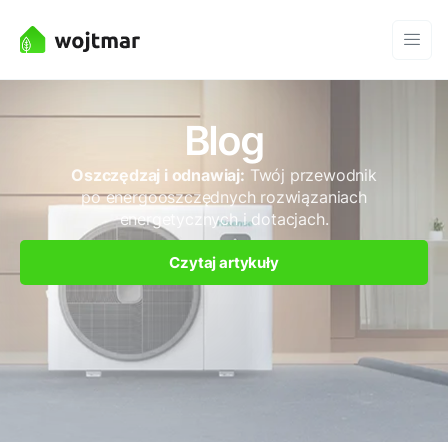
Blog
Oszczędzaj i odnawiaj:
Twój przewodnik
po energooszczędnych rozwiązaniach
energetycznych i dotacjach.
Czytaj artykuły