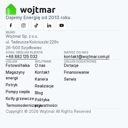
Dajemy Energię od 2013 roku
BIURO
Wojtmar Sp. z o.o.
ul. Tadeusza Kościuszki 229c
26-500 Szydłowiec
DZIAŁ OBSŁUGI KLIENTA
NAPISZ DO NAS
+48 882 125 032
kontakt@wojtmar.com.pl
USŁUGI
WOJTMAR
USŁUGI DODATKOWE
Fotowoltaika
O nas
Dotacje
Magazyny
Kontakt
Finansowanie
energii
Kariera
Serwis
Pstryk
Realizacje
Pompy ciepła
Blog
Kotły grzewcze
Polityka
Termomodernizacja
prywatności
Copyright © 2026 Wojtmar All Rights Reserved