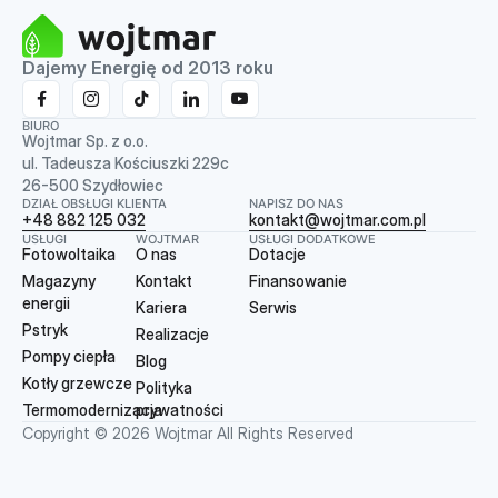
Dajemy Energię od 2013 roku
BIURO
Wojtmar Sp. z o.o.
ul. Tadeusza Kościuszki 229c
26-500 Szydłowiec
DZIAŁ OBSŁUGI KLIENTA
NAPISZ DO NAS
+48 882 125 032
kontakt@wojtmar.com.pl
USŁUGI
WOJTMAR
USŁUGI DODATKOWE
Fotowoltaika
O nas
Dotacje
Magazyny
Kontakt
Finansowanie
energii
Kariera
Serwis
Pstryk
Realizacje
Pompy ciepła
Blog
Kotły grzewcze
Polityka
Termomodernizacja
prywatności
Copyright © 2026 Wojtmar All Rights Reserved