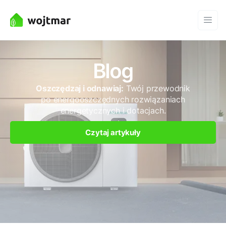
Blog
Oszczędzaj i odnawiaj:
Twój przewodnik
po energooszczędnych rozwiązaniach
energetycznych i dotacjach.
Czytaj artykuły