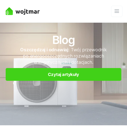
Blog
Oszczędzaj i odnawiaj:
Twój przewodnik
po energooszczędnych rozwiązaniach
energetycznych i dotacjach.
Czytaj artykuły