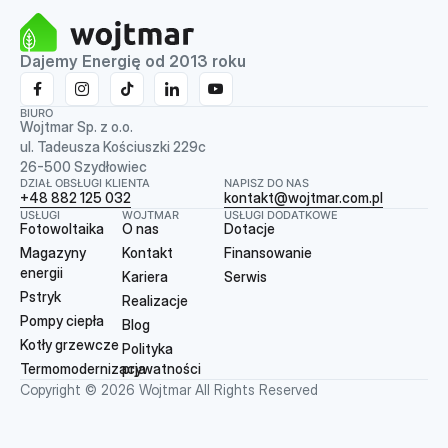
Dajemy Energię od 2013 roku
BIURO
Wojtmar Sp. z o.o.
ul. Tadeusza Kościuszki 229c
26-500 Szydłowiec
DZIAŁ OBSŁUGI KLIENTA
NAPISZ DO NAS
+48 882 125 032
kontakt@wojtmar.com.pl
USŁUGI
WOJTMAR
USŁUGI DODATKOWE
Fotowoltaika
O nas
Dotacje
Magazyny
Kontakt
Finansowanie
energii
Kariera
Serwis
Pstryk
Realizacje
Pompy ciepła
Blog
Kotły grzewcze
Polityka
Termomodernizacja
prywatności
Copyright © 2026 Wojtmar All Rights Reserved