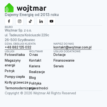
Dajemy Energię od 2013 roku
BIURO
Wojtmar Sp. z o.o.
ul. Tadeusza Kościuszki 229c
26-500 Szydłowiec
DZIAŁ OBSŁUGI KLIENTA
NAPISZ DO NAS
+48 882 125 032
kontakt@wojtmar.com.pl
USŁUGI
WOJTMAR
USŁUGI DODATKOWE
Fotowoltaika
O nas
Dotacje
Magazyny
Kontakt
Finansowanie
energii
Kariera
Serwis
Pstryk
Realizacje
Pompy ciepła
Blog
Kotły grzewcze
Polityka
Termomodernizacja
prywatności
Copyright © 2026 Wojtmar All Rights Reserved