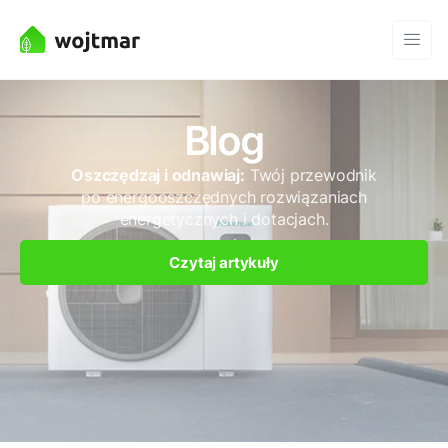
Blog
Oszczędzaj i odnawiaj:
Twój przewodnik
po energooszczędnych rozwiązaniach
energetycznych i dotacjach.
Czytaj artykuły