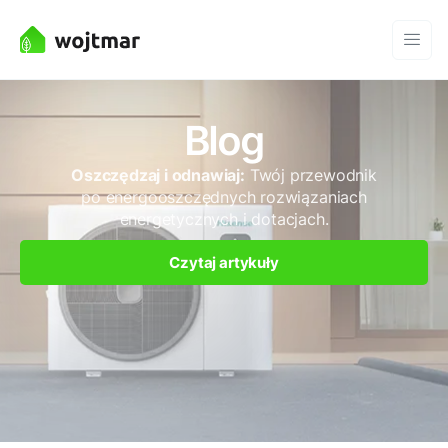
Blog
Oszczędzaj i odnawiaj:
Twój przewodnik
po energooszczędnych rozwiązaniach
energetycznych i dotacjach.
Czytaj artykuły