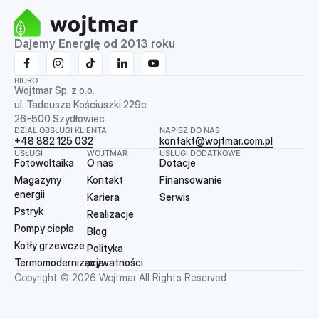
Dajemy Energię od 2013 roku
BIURO
Wojtmar Sp. z o.o.
ul. Tadeusza Kościuszki 229c
26-500 Szydłowiec
DZIAŁ OBSŁUGI KLIENTA
NAPISZ DO NAS
+48 882 125 032
kontakt@wojtmar.com.pl
USŁUGI
WOJTMAR
USŁUGI DODATKOWE
Fotowoltaika
O nas
Dotacje
Magazyny
Kontakt
Finansowanie
energii
Kariera
Serwis
Pstryk
Realizacje
Pompy ciepła
Blog
Kotły grzewcze
Polityka
Termomodernizacja
prywatności
Copyright © 2026 Wojtmar All Rights Reserved