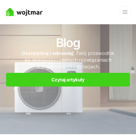
Blog
Oszczędzaj i odnawiaj:
Twój przewodnik
po energooszczędnych rozwiązaniach
energetycznych i dotacjach.
Czytaj artykuły