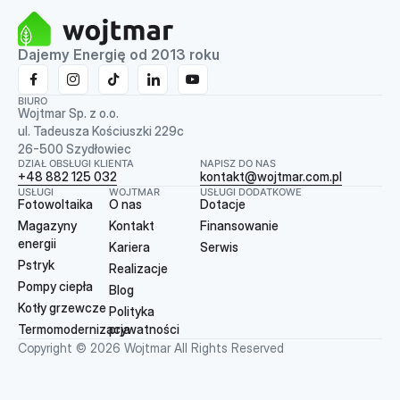
Dajemy Energię od 2013 roku
BIURO
Wojtmar Sp. z o.o.
ul. Tadeusza Kościuszki 229c
26-500 Szydłowiec
DZIAŁ OBSŁUGI KLIENTA
NAPISZ DO NAS
+48 882 125 032
kontakt@wojtmar.com.pl
USŁUGI
WOJTMAR
USŁUGI DODATKOWE
Fotowoltaika
O nas
Dotacje
Magazyny
Kontakt
Finansowanie
energii
Kariera
Serwis
Pstryk
Realizacje
Pompy ciepła
Blog
Kotły grzewcze
Polityka
Termomodernizacja
prywatności
Copyright © 2026 Wojtmar All Rights Reserved