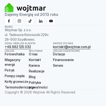
Dajemy Energię od 2013 roku
BIURO
Wojtmar Sp. z o.o.
ul. Tadeusza Kościuszki 229c
26-500 Szydłowiec
DZIAŁ OBSŁUGI KLIENTA
NAPISZ DO NAS
+48 882 125 032
kontakt@wojtmar.com.pl
USŁUGI
WOJTMAR
USŁUGI DODATKOWE
Fotowoltaika
O nas
Dotacje
Magazyny
Kontakt
Finansowanie
energii
Kariera
Serwis
Pstryk
Realizacje
Pompy ciepła
Blog
Kotły grzewcze
Polityka
Termomodernizacja
prywatności
Copyright © 2026 Wojtmar All Rights Reserved