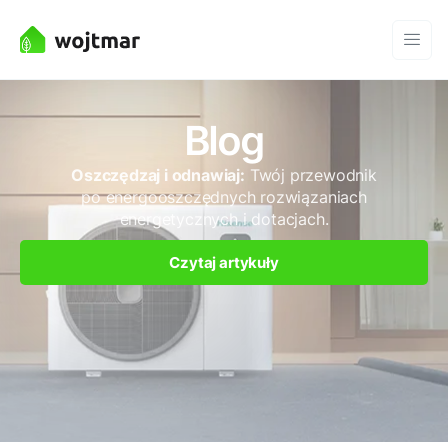
Blog
Oszczędzaj i odnawiaj:
Twój przewodnik
po energooszczędnych rozwiązaniach
energetycznych i dotacjach.
Czytaj artykuły