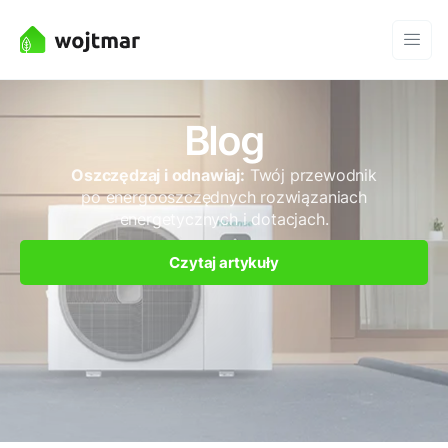
Blog
Oszczędzaj i odnawiaj:
Twój przewodnik
po energooszczędnych rozwiązaniach
energetycznych i dotacjach.
Czytaj artykuły