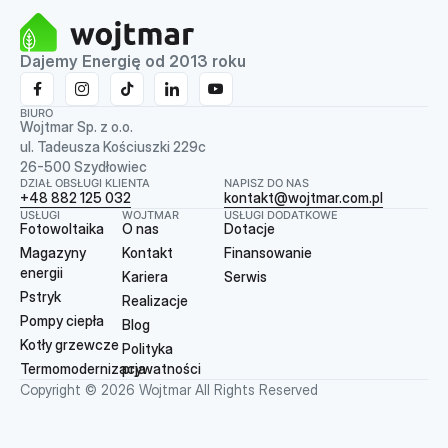
Dajemy Energię od 2013 roku
BIURO
Wojtmar Sp. z o.o.
ul. Tadeusza Kościuszki 229c
26-500 Szydłowiec
DZIAŁ OBSŁUGI KLIENTA
NAPISZ DO NAS
+48 882 125 032
kontakt@wojtmar.com.pl
USŁUGI
WOJTMAR
USŁUGI DODATKOWE
Fotowoltaika
O nas
Dotacje
Magazyny
Kontakt
Finansowanie
energii
Kariera
Serwis
Pstryk
Realizacje
Pompy ciepła
Blog
Kotły grzewcze
Polityka
Termomodernizacja
prywatności
Copyright © 2026 Wojtmar All Rights Reserved