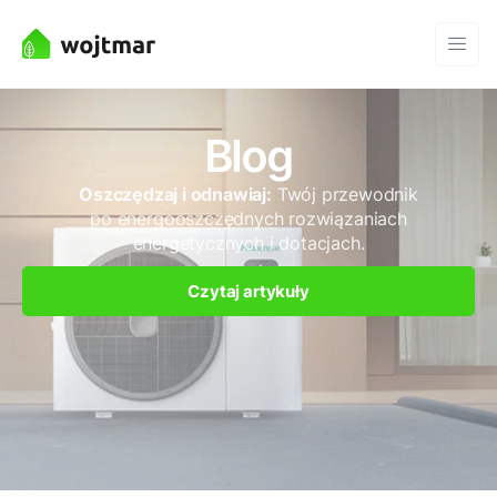
Blog
Oszczędzaj i odnawiaj:
Twój przewodnik
po energooszczędnych rozwiązaniach
energetycznych i dotacjach.
Czytaj artykuły