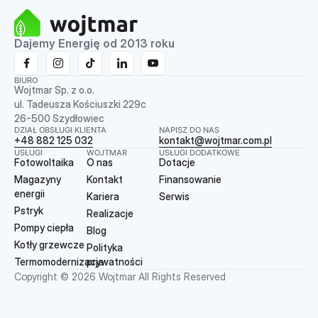
Dajemy Energię od 2013 roku
BIURO
Wojtmar Sp. z o.o.
ul. Tadeusza Kościuszki 229c
26-500 Szydłowiec
DZIAŁ OBSŁUGI KLIENTA
NAPISZ DO NAS
+48 882 125 032
kontakt@wojtmar.com.pl
USŁUGI
WOJTMAR
USŁUGI DODATKOWE
Fotowoltaika
O nas
Dotacje
Magazyny
Kontakt
Finansowanie
energii
Kariera
Serwis
Pstryk
Realizacje
Pompy ciepła
Blog
Kotły grzewcze
Polityka
Termomodernizacja
prywatności
Copyright © 2026 Wojtmar All Rights Reserved