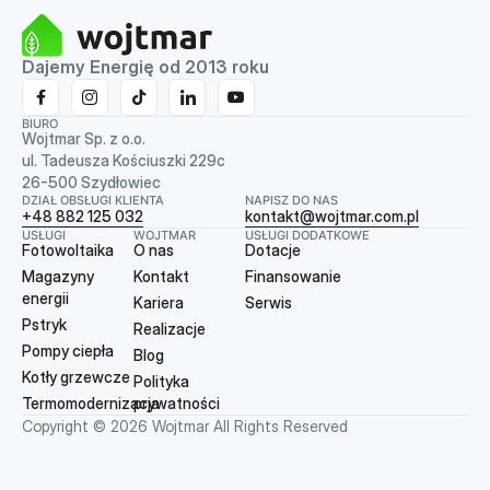
Dajemy Energię od 2013 roku
BIURO
Wojtmar Sp. z o.o.
ul. Tadeusza Kościuszki 229c
26-500 Szydłowiec
DZIAŁ OBSŁUGI KLIENTA
NAPISZ DO NAS
+48 882 125 032
kontakt@wojtmar.com.pl
USŁUGI
WOJTMAR
USŁUGI DODATKOWE
Fotowoltaika
O nas
Dotacje
Magazyny
Kontakt
Finansowanie
energii
Kariera
Serwis
Pstryk
Realizacje
Pompy ciepła
Blog
Kotły grzewcze
Polityka
Termomodernizacja
prywatności
Copyright © 2026 Wojtmar All Rights Reserved