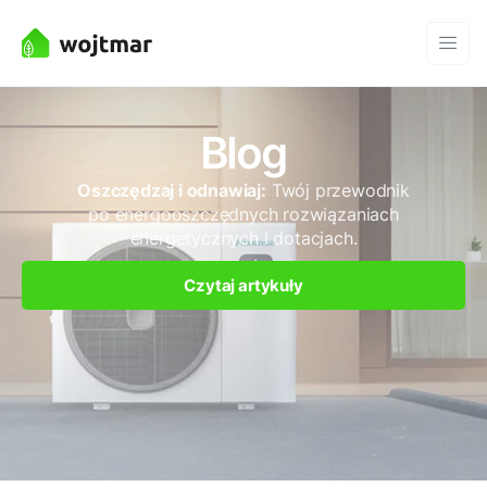
Blog
Oszczędzaj i odnawiaj:
Twój przewodnik
po energooszczędnych rozwiązaniach
energetycznych i dotacjach.
Czytaj artykuły