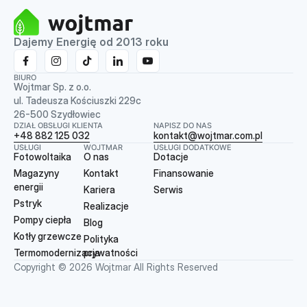
Dajemy Energię od 2013 roku
BIURO
Wojtmar Sp. z o.o.
ul. Tadeusza Kościuszki 229c
26-500 Szydłowiec
DZIAŁ OBSŁUGI KLIENTA
NAPISZ DO NAS
+48 882 125 032
kontakt@wojtmar.com.pl
USŁUGI
WOJTMAR
USŁUGI DODATKOWE
Fotowoltaika
O nas
Dotacje
Magazyny
Kontakt
Finansowanie
energii
Kariera
Serwis
Pstryk
Realizacje
Pompy ciepła
Blog
Kotły grzewcze
Polityka
Termomodernizacja
prywatności
Copyright © 2026 Wojtmar All Rights Reserved