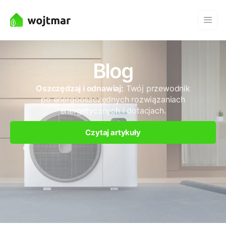
Blog
Oszczędzaj i odnawiaj:
Twój przewodnik
po energooszczędnych rozwiązaniach
energetycznych i dotacjach.
Czytaj artykuły