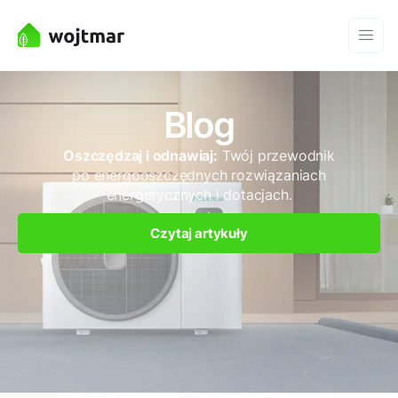
Blog
Oszczędzaj i odnawiaj:
Twój przewodnik
po energooszczędnych rozwiązaniach
energetycznych i dotacjach.
Czytaj artykuły