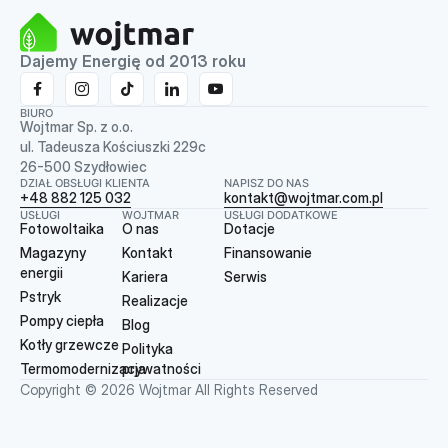
Dajemy Energię od 2013 roku
BIURO
Wojtmar Sp. z o.o.
ul. Tadeusza Kościuszki 229c
26-500 Szydłowiec
DZIAŁ OBSŁUGI KLIENTA
NAPISZ DO NAS
+48 882 125 032
kontakt@wojtmar.com.pl
USŁUGI
WOJTMAR
USŁUGI DODATKOWE
Fotowoltaika
O nas
Dotacje
Magazyny
Kontakt
Finansowanie
energii
Kariera
Serwis
Pstryk
Realizacje
Pompy ciepła
Blog
Kotły grzewcze
Polityka
Termomodernizacja
prywatności
Copyright © 2026 Wojtmar All Rights Reserved