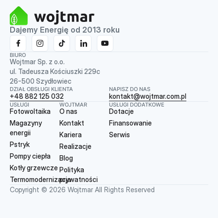
Dajemy Energię od 2013 roku
BIURO
Wojtmar Sp. z o.o.
ul. Tadeusza Kościuszki 229c
26-500 Szydłowiec
DZIAŁ OBSŁUGI KLIENTA
NAPISZ DO NAS
+48 882 125 032
kontakt@wojtmar.com.pl
USŁUGI
WOJTMAR
USŁUGI DODATKOWE
Fotowoltaika
O nas
Dotacje
Magazyny
Kontakt
Finansowanie
energii
Kariera
Serwis
Pstryk
Realizacje
Pompy ciepła
Blog
Kotły grzewcze
Polityka
Termomodernizacja
prywatności
Copyright © 2026 Wojtmar All Rights Reserved