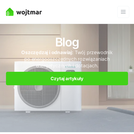
Blog
Oszczędzaj i odnawiaj:
Twój przewodnik
po energooszczędnych rozwiązaniach
energetycznych i dotacjach.
Czytaj artykuły