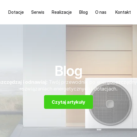
Dotacje
Serwis
Realizacje
Blog
O nas
Kontakt
Blog
zczędzaj i odnawiaj:
Twój przewodnik po energooszczędn
rozwiązaniach energetycznych i dotacjach.
Czytaj artykuły