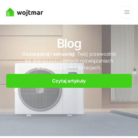
Blog
Oszczędzaj i odnawiaj:
Twój przewodnik
po energooszczędnych rozwiązaniach
energetycznych i dotacjach.
Czytaj artykuły