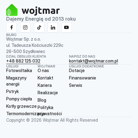
Dajemy Energię od 2013 roku
BIURO
Wojtmar Sp. z o.o.
ul. Tadeusza Kościuszki 229c
26-500 Szydłowiec
DZIAŁ OBSŁUGI KLIENTA
NAPISZ DO NAS
+48 882 125 032
kontakt@wojtmar.com.pl
USŁUGI
WOJTMAR
USŁUGI DODATKOWE
Fotowoltaika
O nas
Dotacje
Magazyny
Kontakt
Finansowanie
energii
Kariera
Serwis
Pstryk
Realizacje
Pompy ciepła
Blog
Kotły grzewcze
Polityka
Termomodernizacja
prywatności
Copyright © 2026 Wojtmar All Rights Reserved