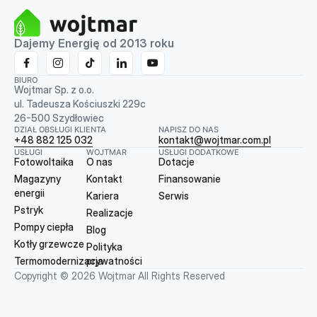
Dajemy Energię od 2013 roku
BIURO
Wojtmar Sp. z o.o.
ul. Tadeusza Kościuszki 229c
26-500 Szydłowiec
DZIAŁ OBSŁUGI KLIENTA
NAPISZ DO NAS
+48 882 125 032
kontakt@wojtmar.com.pl
USŁUGI
WOJTMAR
USŁUGI DODATKOWE
Fotowoltaika
O nas
Dotacje
Magazyny
Kontakt
Finansowanie
energii
Kariera
Serwis
Pstryk
Realizacje
Pompy ciepła
Blog
Kotły grzewcze
Polityka
Termomodernizacja
prywatności
Copyright © 2026 Wojtmar All Rights Reserved