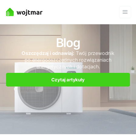
Blog
Oszczędzaj i odnawiaj:
Twój przewodnik
po energooszczędnych rozwiązaniach
energetycznych i dotacjach.
Czytaj artykuły