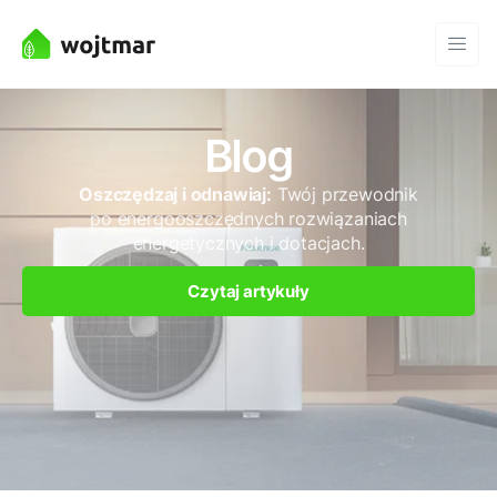
Blog
Oszczędzaj i odnawiaj:
Twój przewodnik
po energooszczędnych rozwiązaniach
energetycznych i dotacjach.
Czytaj artykuły