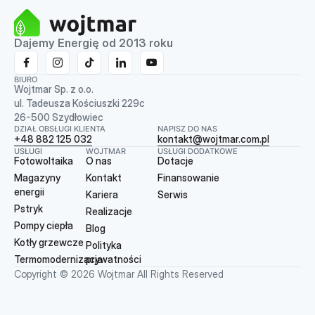
Dajemy Energię od 2013 roku
BIURO
Wojtmar Sp. z o.o.
ul. Tadeusza Kościuszki 229c
26-500 Szydłowiec
DZIAŁ OBSŁUGI KLIENTA
NAPISZ DO NAS
+48 882 125 032
kontakt@wojtmar.com.pl
USŁUGI
WOJTMAR
USŁUGI DODATKOWE
Fotowoltaika
O nas
Dotacje
Magazyny
Kontakt
Finansowanie
energii
Kariera
Serwis
Pstryk
Realizacje
Pompy ciepła
Blog
Kotły grzewcze
Polityka
Termomodernizacja
prywatności
Copyright © 2026 Wojtmar All Rights Reserved